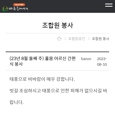
하단 바로가기
주메뉴 바로가기
본문 바로가기
조합원 봉사
조합원공간
조합원 봉사
(23년 8월 둘째 주) 홀몸 어르신 간편
barun
2023-
식 봉사
08-10
태풍으로 비바람이 매우 강합니다.
빗길 조심하시고 태풍으로 인한 피해가 없으시길 바
랍니다.