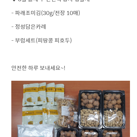
- 파래조미김(30g/전장 10매)
- 정성담은카레
- 부럼세트(피땅콩 피호두)
안전한 하루 보내세요~!